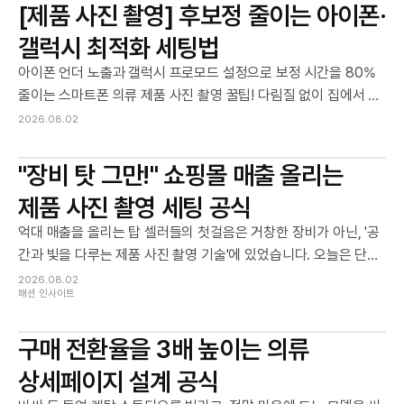
[제품 사진 촬영] 후보정 줄이는 아이폰·
갤럭시 최적화 세팅법
아이폰 언더 노출과 갤럭시 프로모드 설정으로 보정 시간을 80%
줄이는 스마트폰 의류 제품 사진 촬영 꿀팁! 다림질 없이 집에서 대
기업 화보급 결과물을 만드는 초저예산 홈 스튜디오 세팅 공식의
2026.08.02
모든 것을 지금 바로 블로그에서 완벽하게 확인하세요.
"장비 탓 그만!" 쇼핑몰 매출 올리는
제품 사진 촬영 세팅 공식
억대 매출을 올리는 탑 셀러들의 첫걸음은 거창한 장비가 아닌, '공
간과 빛을 다루는 제품 사진 촬영 기술'에 있었습니다. 오늘은 단돈
20만 원 이하의 비용으로 대기업 브랜드 부럽지 않은 고감도 제품
2026.08.02
패션 인사이트
사진 촬영 홈 스튜디오를 세팅하고, 완벽한 제품 사진 촬영을 성공
시키는 실무 공식을 알려드릴게요!
구매 전환율을 3배 높이는 의류
상세페이지 설계 공식