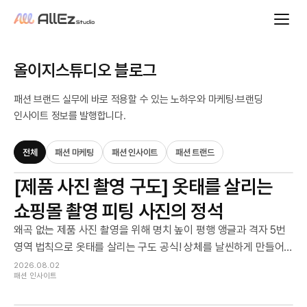
올이지스튜디오 블로그
패션 브랜드 실무에 바로 적용할 수 있는 노하우와 마케팅·브랜딩
인사이트 정보를 발행합니다.
전체
패션 마케팅
패션 인사이트
패션 트랜드
[제품 사진 촬영 구도] 옷태를 살리는
쇼핑몰 촬영 피팅 사진의 정석
왜곡 없는 제품 사진 촬영을 위해 명치 높이 평행 앵글과 격자 5번
영역 법칙으로 옷태를 살리는 구도 공식! 상체를 날씬하게 만들어
주는 겨드랑이 핏 공간 연출부터 자연스러운 손끝 디테일 포즈까
2026.08.02
패션 인사이트
지, 쇼핑몰 매출을 올리는 실전 촬영 가이드의 모든 노하우를 지금
확인하세요.