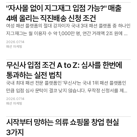
"자사몰 없이 지그재그 입점 가능?" 매출
4배 올리는 직진배송 신청 조건
여성 패션 플랫폼의 절대 강자이자 국내 3대 패션 플랫폼 중 하나인
지그재그는 월 이용자 수 약 1,000만 명, 연간 거래액 2조 원에 달
하는 거대한 커머스 생태계를 구축하고 있습니다. 처음 쇼핑몰 창
2026.07.14
패션 마케팅
업을 시작하거나 판매 경로 확장을 고민하시는 분들을 위해 최신
가이드라인을 알기 쉽게 정리해 드립니다.
무신사 입점 조건 A to Z: 심사를 한번에
통과하는 실전 법칙
국내 최대 패션 전문 플랫폼인 '무신사'는 국내 1위 패션 플랫폼인
만큼 입점 심사 문턱이 결코 낮지 않습니다. 무작정 신청서를 제출
했다가 쓰라린 반려의 맛을 보지 않으려면 철저한 사전 준비가 필
2026.07.14
패션 마케팅
수입니다.
시작부터 망하는 의류 쇼핑몰 창업 현실
3가지