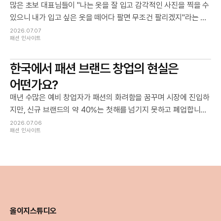
많은 초보 대표님들이 "나는 옷을 잘 입고 감각적인 사진을 찍을 수
있으니 내가 입고 싶은 옷을 떼어다 팔면 무조건 팔리겠지"라는 막
연한 대박 상상으로 창업 전선에 뛰어듭니다. 하지만 불과 몇 달만
2026.07.07
패션 인사이트
지나도 내가 좋아하는 옷과 고객이 돈을 내고 사고 싶어 하는 옷은
철저히 다르다는 현실의 벽에 부딪히며 갈 길을 잃게 됩니다.
한국에서 패션 브랜드 창업의 현실은
어떤가요?
매년 수많은 예비 창업자가 패션의 화려함을 꿈꾸며 시장에 진입하
지만, 신규 브랜드의 약 40%는 첫해를 넘기지 못하고 폐업합니다.
지인 판매라는 일시적인 매출을 제외하면, 단 10벌의 옷도 팔아보
2026.07.06
패션 인사이트
지 못하고 소리 없이 문을 닫는 브랜드가 전체의 80%에 달하는 것
이 차가운 현실입니다.
올이지스튜디오