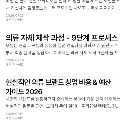
비싼 돈 들여 렌탈 스튜디오를 빌리고, 정말 마음에 드는 모델을 써
서 기깔나게 촬영했는데... 왜 조회수만 나오고 구매로 이어지지 않
을까요?" 많은 초보 대표님들이 '인스타그램 피드용 사진'과 '상세
2026.07.25
패션 인사이트
페이지용 사진'의 역할을 혼동하곤 합니다.
의류 자체 제작 과정 - 9단계 프로세스
오늘은 현업 대표들의 생생한 실전 경험담을 바탕으로, 원단 서치
부터 최종 완제품 생산까지 이어지는 의류 자체 제작 9단계 풀 프
로세스와 원가 절감 꿀팁, 그리고 실제 점프수트 120장 생산 시 들
2026.07.20
패션 인사이트
어간 세부 비용 명세서까지 투명하게 공개합니다.
현실적인 의류 브랜드 창업 비용 & 예산
가이드 2026
나만의 브랜드를 론칭하고자 준비하는 분들이 가장 먼저 마주하는
현실적인 질문은 단연 "도대체 돈이 얼마나 들까?"일 텐데요. 현실
적인 숫자와 데이터를 기반으로 진짜 예산 계획을 세워보세요.
2026.07.14
패션 인사이트