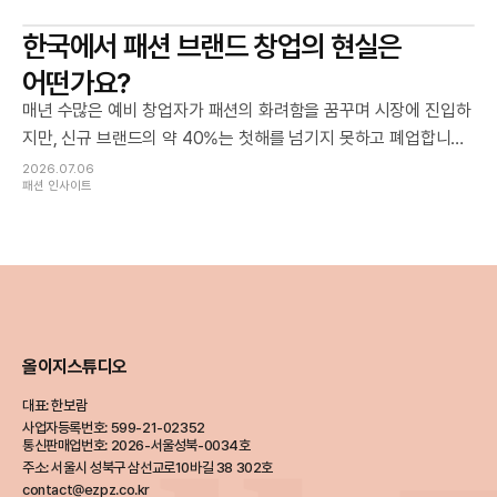
철저히 다르다는 현실의 벽에 부딪히며 갈 길을 잃게 됩니다.
한국에서 패션 브랜드 창업의 현실은
어떤가요?
매년 수많은 예비 창업자가 패션의 화려함을 꿈꾸며 시장에 진입하
지만, 신규 브랜드의 약 40%는 첫해를 넘기지 못하고 폐업합니다.
지인 판매라는 일시적인 매출을 제외하면, 단 10벌의 옷도 팔아보
2026.07.06
패션 인사이트
지 못하고 소리 없이 문을 닫는 브랜드가 전체의 80%에 달하는 것
이 차가운 현실입니다.
올이지스튜디오
대표
:
한보람
사업자등록번호
:
599-21-02352
통신판매업번호
:
2026-서울성북-0034호
주소
:
서울시 성북구 삼선교로10바길 38 302호
contact@ezpz.co.kr