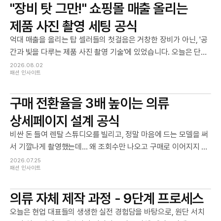
"장비 탓 그만!" 쇼핑몰 매출 올리는
제품 사진 촬영 세팅 공식
억대 매출을 올리는 탑 셀러들의 첫걸음은 거창한 장비가 아닌, '공
간과 빛을 다루는 제품 사진 촬영 기술'에 있었습니다. 오늘은 단돈
20만 원 이하의 비용으로 대기업 브랜드 부럽지 않은 고감도 제품
2026.08.02
패션 인사이트
사진 촬영 홈 스튜디오를 세팅하고, 완벽한 제품 사진 촬영을 성공
시키는 실무 공식을 알려드릴게요!
구매 전환율을 3배 높이는 의류
상세페이지 설계 공식
비싼 돈 들여 렌탈 스튜디오를 빌리고, 정말 마음에 드는 모델을 써
서 기깔나게 촬영했는데... 왜 조회수만 나오고 구매로 이어지지 않
을까요?" 많은 초보 대표님들이 '인스타그램 피드용 사진'과 '상세
2026.07.25
패션 인사이트
페이지용 사진'의 역할을 혼동하곤 합니다.
의류 자체 제작 과정 - 9단계 프로세스
오늘은 현업 대표들의 생생한 실전 경험담을 바탕으로, 원단 서치