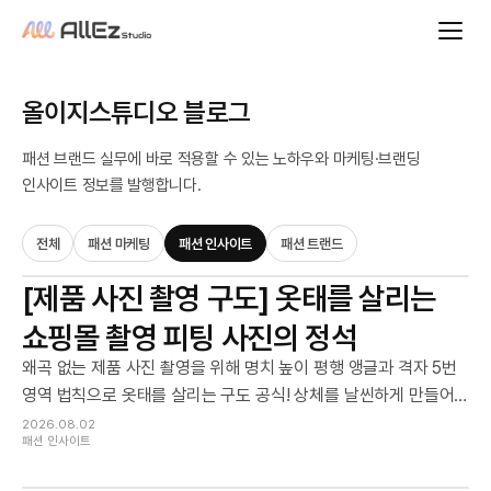
올이지스튜디오 블로그
패션 브랜드 실무에 바로 적용할 수 있는 노하우와 마케팅·브랜딩
인사이트 정보를 발행합니다.
전체
패션 마케팅
패션 인사이트
패션 트랜드
[제품 사진 촬영 구도] 옷태를 살리는
쇼핑몰 촬영 피팅 사진의 정석
왜곡 없는 제품 사진 촬영을 위해 명치 높이 평행 앵글과 격자 5번
영역 법칙으로 옷태를 살리는 구도 공식! 상체를 날씬하게 만들어
주는 겨드랑이 핏 공간 연출부터 자연스러운 손끝 디테일 포즈까
2026.08.02
패션 인사이트
지, 쇼핑몰 매출을 올리는 실전 촬영 가이드의 모든 노하우를 지금
확인하세요.