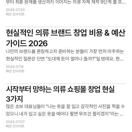
부터 최종 완제품 생산까지 이어지는 의류 자체 제작 9단계 풀 프
로세스와 원가 절감 꿀팁, 그리고 실제 점프수트 120장 생산 시 들
2026.07.20
패션 인사이트
어간 세부 비용 명세서까지 투명하게 공개합니다.
현실적인 의류 브랜드 창업 비용 & 예산
가이드 2026
나만의 브랜드를 론칭하고자 준비하는 분들이 가장 먼저 마주하는
현실적인 질문은 단연 "도대체 돈이 얼마나 들까?"일 텐데요. 현실
적인 숫자와 데이터를 기반으로 진짜 예산 계획을 세워보세요.
2026.07.14
패션 인사이트
시작부터 망하는 의류 쇼핑몰 창업 현실
3가지
많은 초보 대표님들이 "나는 옷을 잘 입고 감각적인 사진을 찍을 수
있으니 내가 입고 싶은 옷을 떼어다 팔면 무조건 팔리겠지"라는 막
연한 대박 상상으로 창업 전선에 뛰어듭니다. 하지만 불과 몇 달만
2026.07.07
패션 인사이트
지나도 내가 좋아하는 옷과 고객이 돈을 내고 사고 싶어 하는 옷은